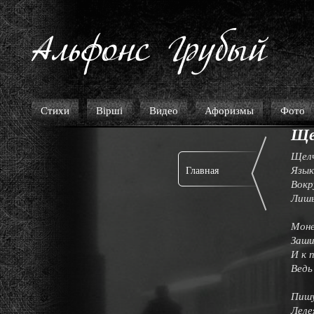
Стихи
Вірші
Видео
Афоризмы
Фото
Ще
Щелч
Язык
Главная
Вокр
Лишь
Моне
Заши
И к 
Ведь
Пишу
Леле