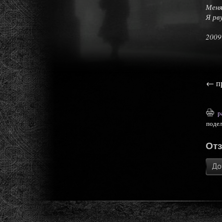
Меня
Я рв
2009
←
п
р
поде
От