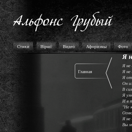
Стихи
Вірші
Видео
Афоризмы
Фото
Я н
Я не
Я не
Главная
Я от
Он и
В си
Я ум
И в 
"Не 
Огню
Я не
Вы м