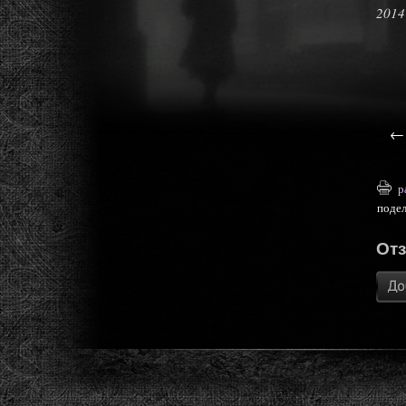
2014
р
поде
От