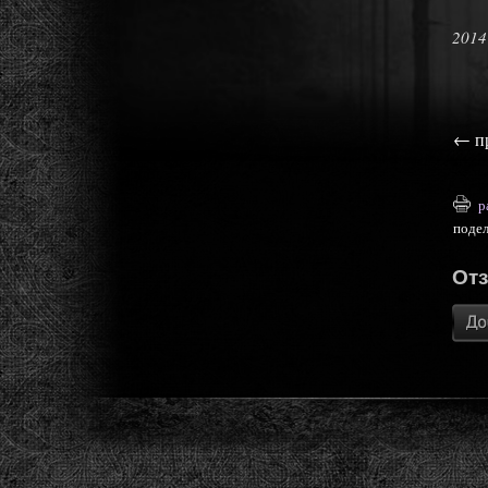
2014
←
п
р
поде
От