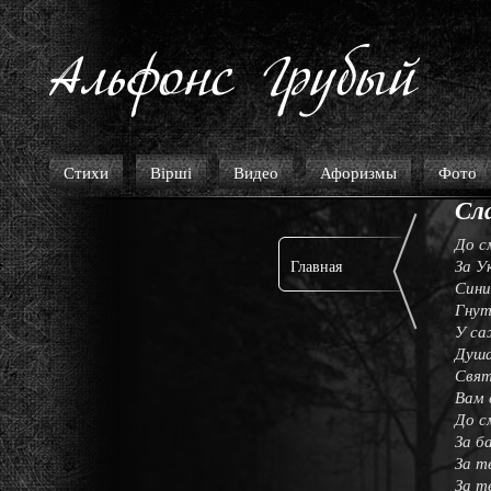
Стихи
Вірші
Видео
Афоризмы
Фото
Сл
До с
За У
Главная
Сини
Гнут
У са
Душа
Свят
Вам 
До с
За б
За т
За т