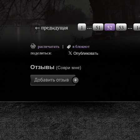
←
предыдущая
1
51
52
53
1
…
…
распечатать
|
в блокнот
поделиться:
Отзывы
(Соври мне)