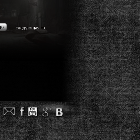
49
следующая
→
Дизайн от Conus